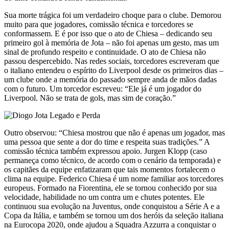
Sua morte trágica foi um verdadeiro choque para o clube. Demorou
muito para que jogadores, comissão técnica e torcedores se
conformassem. E é por isso que o ato de Chiesa – dedicando seu
primeiro gol à memória de Jota – não foi apenas um gesto, mas um
sinal de profundo respeito e continuidade. O ato de Chiesa não
passou despercebido. Nas redes sociais, torcedores escreveram que
o italiano entendeu o espírito do Liverpool desde os primeiros dias –
um clube onde a memória do passado sempre anda de mãos dadas
com o futuro. Um torcedor escreveu: “Ele já é um jogador do
Liverpool. Não se trata de gols, mas sim de coração.”
Outro observou: “Chiesa mostrou que não é apenas um jogador, mas
uma pessoa que sente a dor do time e respeita suas tradições.” A
comissão técnica também expressou apoio. Jurgen Klopp (caso
permaneça como técnico, de acordo com o cenário da temporada) e
os capitães da equipe enfatizaram que tais momentos fortalecem o
clima na equipe. Federico Chiesa é um nome familiar aos torcedores
europeus. Formado na Fiorentina, ele se tornou conhecido por sua
velocidade, habilidade no um contra um e chutes potentes. Ele
continuou sua evolução na Juventus, onde conquistou a Série A e a
Copa da Itália, e também se tornou um dos heróis da seleção italiana
na Eurocopa 2020, onde ajudou a Squadra Azzurra a conquistar o