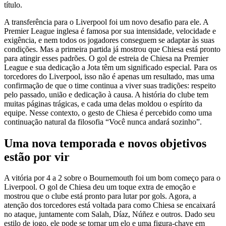
título.
A transferência para o Liverpool foi um novo desafio para ele. A
Premier League inglesa é famosa por sua intensidade, velocidade e
exigência, e nem todos os jogadores conseguem se adaptar às suas
condições. Mas a primeira partida já mostrou que Chiesa está pronto
para atingir esses padrões. O gol de estreia de Chiesa na Premier
League e sua dedicação a Jota têm um significado especial. Para os
torcedores do Liverpool, isso não é apenas um resultado, mas uma
confirmação de que o time continua a viver suas tradições: respeito
pelo passado, união e dedicação à causa. A história do clube tem
muitas páginas trágicas, e cada uma delas moldou o espírito da
equipe. Nesse contexto, o gesto de Chiesa é percebido como uma
continuação natural da filosofia “Você nunca andará sozinho”.
Uma nova temporada e novos objetivos
estão por vir
A vitória por 4 a 2 sobre o Bournemouth foi um bom começo para o
Liverpool. O gol de Chiesa deu um toque extra de emoção e
mostrou que o clube está pronto para lutar por gols. Agora, a
atenção dos torcedores está voltada para como Chiesa se encaixará
no ataque, juntamente com Salah, Díaz, Núñez e outros. Dado seu
estilo de jogo, ele pode se tornar um elo e uma figura-chave em