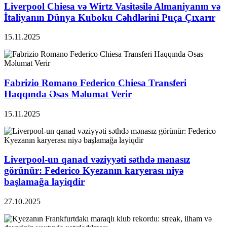
Liverpool Chiesa və Wirtz Vasitəsilə Almaniyanın və
İtaliyanın Dünya Kuboku Cəhdlərini Puça Çıxarır
15.11.2025
Fabrizio Romano Federico Chiesa Transferi
Haqqında Əsas Məlumat Verir
15.11.2025
Liverpool-un qanad vəziyyəti səthdə mənasız
görünür: Federico Kyezanın karyerası niyə
başlamağa layiqdir
27.10.2025