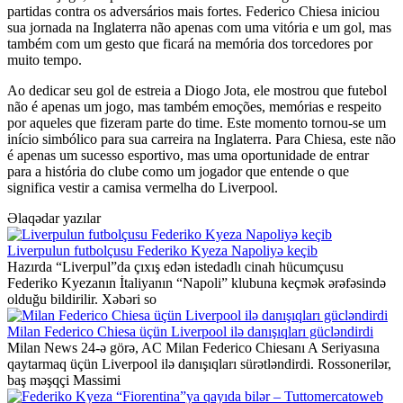
partidas contra os adversários mais fortes. Federico Chiesa iniciou
sua jornada na Inglaterra não apenas com uma vitória e um gol, mas
também com um gesto que ficará na memória dos torcedores por
muito tempo.
Ao dedicar seu gol de estreia a Diogo Jota, ele mostrou que futebol
não é apenas um jogo, mas também emoções, memórias e respeito
por aqueles que fizeram parte do time. Este momento tornou-se um
início simbólico para sua carreira na Inglaterra. Para Chiesa, este não
é apenas um sucesso esportivo, mas uma oportunidade de entrar
para a história do clube como um jogador que entende o que
significa vestir a camisa vermelha do Liverpool.
Əlaqədar yazılar
Liverpulun futbolçusu Federiko Kyeza Napoliyə keçib
Hazırda “Liverpul”da çıxış edən istedadlı cinah hücumçusu
Federiko Kyezanın İtaliyanın “Napoli” klubuna keçmək ərəfəsində
olduğu bildirilir. Xəbəri so
Milan Federico Chiesa üçün Liverpool ilə danışıqları gücləndirdi
Milan News 24-ə görə, AC Milan Federico Chiesanı A Seriyasına
qaytarmaq üçün Liverpool ilə danışıqları sürətləndirdi. Rossonerilər,
baş məşqçi Massimi