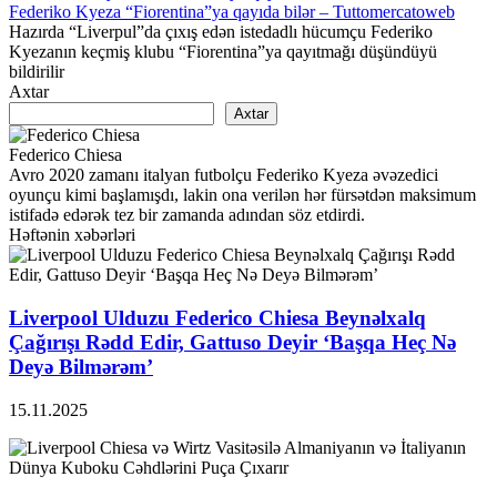
Federiko Kyeza “Fiorentina”ya qayıda bilər – Tuttomercatoweb
Hazırda “Liverpul”da çıxış edən istedadlı hücumçu Federiko
Kyezanın keçmiş klubu “Fiorentina”ya qayıtmağı düşündüyü
bildirilir
Axtar
Axtar
Federico Chiesa
Avro 2020 zamanı italyan futbolçu Federiko Kyeza əvəzedici
oyunçu kimi başlamışdı, lakin ona verilən hər fürsətdən maksimum
istifadə edərək tez bir zamanda adından söz etdirdi.
Həftənin xəbərləri
Liverpool Ulduzu Federico Chiesa Beynəlxalq
Çağırışı Rədd Edir, Gattuso Deyir ‘Başqa Heç Nə
Deyə Bilmərəm’
15.11.2025