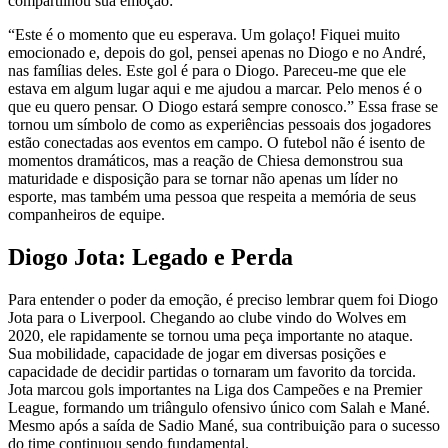
compartilhou sua emoção:
“Este é o momento que eu esperava. Um golaço! Fiquei muito
emocionado e, depois do gol, pensei apenas no Diogo e no André,
nas famílias deles. Este gol é para o Diogo. Pareceu-me que ele
estava em algum lugar aqui e me ajudou a marcar. Pelo menos é o
que eu quero pensar. O Diogo estará sempre conosco.” Essa frase se
tornou um símbolo de como as experiências pessoais dos jogadores
estão conectadas aos eventos em campo. O futebol não é isento de
momentos dramáticos, mas a reação de Chiesa demonstrou sua
maturidade e disposição para se tornar não apenas um líder no
esporte, mas também uma pessoa que respeita a memória de seus
companheiros de equipe.
Diogo Jota: Legado e Perda
Para entender o poder da emoção, é preciso lembrar quem foi Diogo
Jota para o Liverpool. Chegando ao clube vindo do Wolves em
2020, ele rapidamente se tornou uma peça importante no ataque.
Sua mobilidade, capacidade de jogar em diversas posições e
capacidade de decidir partidas o tornaram um favorito da torcida.
Jota marcou gols importantes na Liga dos Campeões e na Premier
League, formando um triângulo ofensivo único com Salah e Mané.
Mesmo após a saída de Sadio Mané, sua contribuição para o sucesso
do time continuou sendo fundamental.